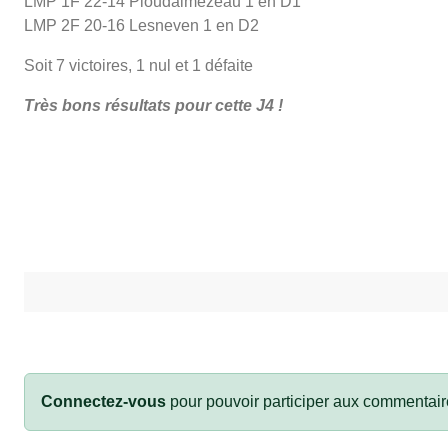
LMP 1F 22-14 Ploudalmézeau 1 en D1
LMP 2F 20-16 Lesneven 1 en D2
Soit 7 victoires, 1 nul et 1 défaite
Très bons résultats pour cette J4 !
Connectez-vous
pour pouvoir participer aux commentair